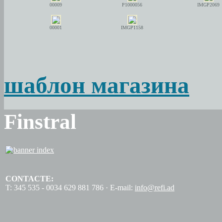
00009
P1000056
IMGP2069
00001
IMGP1158
шаблон магазина
Finstral
CONTACTE:
T: 345 535 - 0034 629 881 786 · E-mail:
info@refi.ad