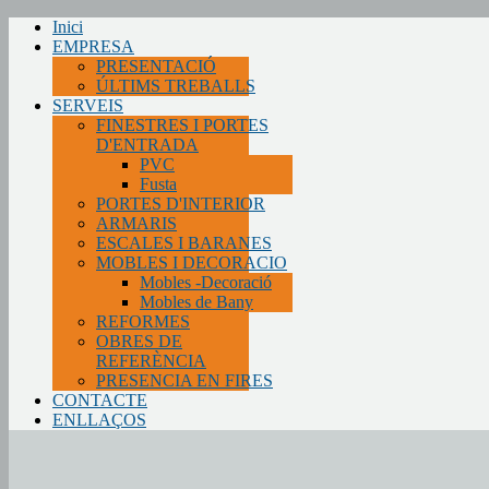
Inici
EMPRESA
PRESENTACIÓ
ÚLTIMS TREBALLS
SERVEIS
FINESTRES I PORTES
D'ENTRADA
PVC
Fusta
PORTES D'INTERIOR
ARMARIS
ESCALES I BARANES
MOBLES I DECORACIO
Mobles -Decoració
Mobles de Bany
REFORMES
OBRES DE
REFERÈNCIA
PRESENCIA EN FIRES
CONTACTE
ENLLAÇOS