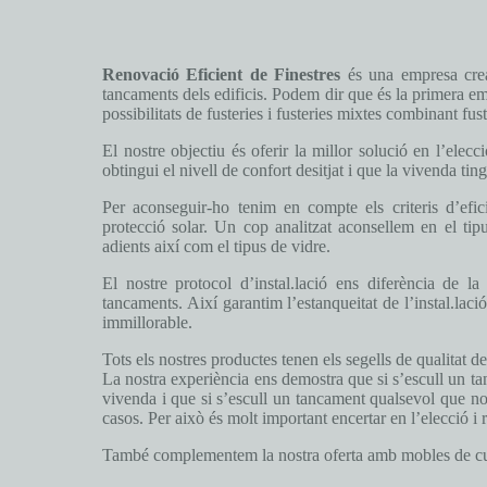
Renovació Eficient de Finestres
és una empresa cread
tancaments dels edificis. Podem dir que és la primera emp
possibilitats de fusteries i fusteries mixtes combinant fus
El nostre objectiu és oferir la millor solució en l’elec
obtingui el nivell de confort desitjat i que la vivenda t
Per aconseguir-ho tenim en compte els criteris d’efici
protecció solar. Un cop analitzat aconsellem en el tipu
adients així com el tipus de vidre.
El nostre protocol d’instal.lació ens diferència de l
tancaments. Així garantim l’estanqueitat de l’instal.lac
immillorable.
Tots els nostres productes tenen els segells de qualitat de
La nostra experiència ens demostra que si s’escull un tan
vivenda i que si s’escull un tancament qualsevol que no 
casos. Per això és molt important encertar en l’elecció i 
També complementem la nostra oferta amb mobles de cuina