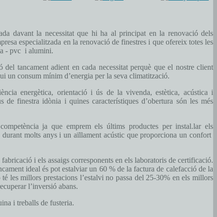
a davant la necessitat que hi ha al principat en la renovació dels
resa especialitzada en la renovació de finestres i que ofereix totes les
ta - pvc i alumini.
ció del tancament adient en cada necessitat perquè que el nostre client
ingui un consum mínim d’energia per la seva climatització.
ència energètica, orientació i ús de la vivenda, estètica, acústica i
s de finestra idònia i quines característiques d’obertura són les més
a competència ja que emprem els últims productes per instal.lar els
ió durant molts anys i un aïllament acústic que proporciona un confort
 fabricació i els assaigs corresponents en els laboratoris de certificació.
cament ideal és pot estalviar un 60 % de la factura de calefacció de la
té les millors prestacions l’estalvi no passa del 25-30% en els millors
recuperar l’inversió abans.
 i treballs de fusteria.